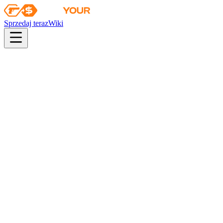
Sprzedaj teraz
Wiki
pistol
rifle
heavy
smg
melee
gloves
zeus
Wiki
M4A4
M4A4 | W żywe kolory