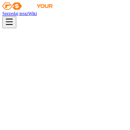
Sprzedaj teraz
Wiki
pistol
rifle
heavy
smg
melee
gloves
zeus
Wiki
M9 Bayonet
Bagnet M9 (★) | Doppler