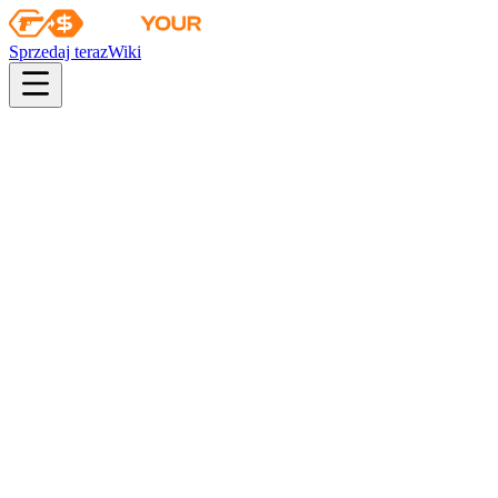
Sprzedaj teraz
Wiki
pistol
rifle
heavy
smg
melee
gloves
zeus
Wiki
MAC-10
MAC-10 | Ensnared