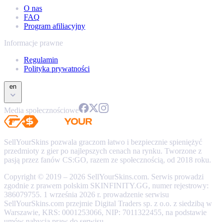
O nas
FAQ
Program afiliacyjny
Informacje prawne
Regulamin
Polityka prywatności
en
Media społecznościowe
SellYourSkins pozwala graczom łatwo i bezpiecznie spieniężyć
przedmioty z gier po najlepszych cenach na rynku. Tworzone z
pasją przez fanów CS:GO, razem ze społecznością, od 2018 roku.
Copyright © 2019 – 2026 SellYourSkins.com. Serwis prowadzi
zgodnie z prawem polskim SKINFINITY.GG, numer rejestrowy:
386079755. 1 września 2026 r. prowadzenie serwisu
SellYourSkins.com przejmie Digital Traders sp. z o.o. z siedzibą w
Warszawie, KRS: 0001253066, NIP: 7011322455, na podstawie
umów nabycia praw do serwisu.