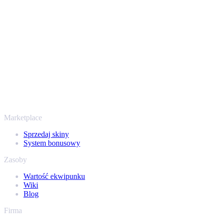
przechodzi przez zweryfikowane boty Steam i szyfrowane
połączenia, więc Twoje przedmioty i wypłata są chronione od
początku do końca. Zaufały nam setki tysięcy graczy, a na
Trustpilocie mamy ocenę „Excellent” - SellYourSkins to bezpieczny
sposób na wypłatę już od 2018 roku.
To nie tylko CS2
Nie chodzi wyłącznie o Counter-Strike. Sprzedasz też skiny i
przedmioty z Rust, Dota 2 i Team Fortress 2 - wszystko w jednym
miejscu, z tymi samymi ofertami od ręki i szybką wypłatą. Połącz
swój ekwipunek Steam i sprawdź, ile naprawdę warta jest Twoja
kolekcja.
Marketplace
Sprzedaj skiny
System bonusowy
Zasoby
Wartość ekwipunku
Wiki
Blog
Firma