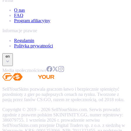
Firma
O nas
FAQ
Program afiliacyjny
Informacje prawne
Regulamin
Polityka prywatności
en
Media społecznościowe
SellYourSkins pozwala graczom łatwo i bezpiecznie spieniężyć
przedmioty z gier po najlepszych cenach na rynku. Tworzone z
pasją przez fanów CS:GO, razem ze społecznością, od 2018 roku.
Copyright © 2019 – 2026 SellYourSkins.com. Serwis prowadzi
zgodnie z prawem polskim SKINFINITY.GG, numer rejestrowy:
386079755. 1 września 2026 r. prowadzenie serwisu
SellYourSkins.com przejmie Digital Traders sp. z o.o. z siedzibą w
Warszawie, KRS: 0001253066, NIP: 7011322455, na podstawie