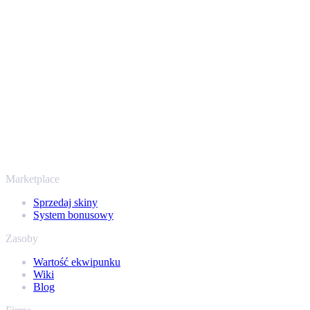
Twoje bezpieczeństwo jest najważniejsze. Każda transakcja
przechodzi przez zweryfikowane boty Steam i szyfrowane
połączenia, więc Twoje przedmioty i wypłata są chronione od
początku do końca. Zaufały nam setki tysięcy graczy, a na
Trustpilocie mamy ocenę „Excellent” - SellYourSkins to bezpieczny
sposób na wypłatę już od 2018 roku.
To nie tylko CS2
Nie chodzi wyłącznie o Counter-Strike. Sprzedasz też skiny i
przedmioty z Rust, Dota 2 i Team Fortress 2 - wszystko w jednym
miejscu, z tymi samymi ofertami od ręki i szybką wypłatą. Połącz
swój ekwipunek Steam i sprawdź, ile naprawdę warta jest Twoja
kolekcja.
Marketplace
Sprzedaj skiny
System bonusowy
Zasoby
Wartość ekwipunku
Wiki
Blog