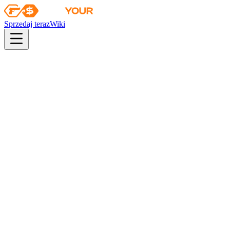
Sprzedaj teraz
Wiki
pistol
rifle
heavy
smg
melee
gloves
zeus
Wiki
MAC-10
MAC-10 | Uwięzione