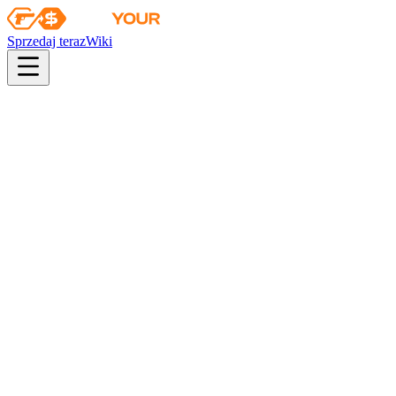
Sprzedaj teraz
Wiki
pistol
rifle
heavy
smg
melee
gloves
zeus
Wiki
MAC-10
MAC-10 | Oceaniczny