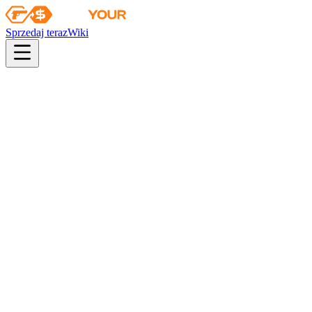
Sprzedaj teraz
Wiki
pistol
rifle
heavy
smg
melee
gloves
zeus
Wiki
Moto Gloves
★ Moto Gloves | Transport