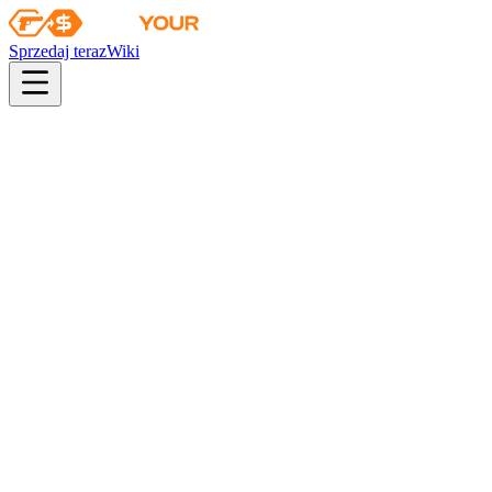
Sprzedaj teraz
Wiki
pistol
rifle
heavy
smg
melee
gloves
zeus
Wiki
SSG 08
SSG 08 | Smoczy ogień