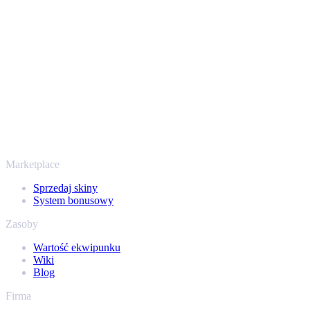
przechodzi przez zweryfikowane boty Steam i szyfrowane
połączenia, więc Twoje przedmioty i wypłata są chronione od
początku do końca. Zaufały nam setki tysięcy graczy, a na
Trustpilocie mamy ocenę „Excellent” - SellYourSkins to bezpieczny
sposób na wypłatę już od 2018 roku.
To nie tylko CS2
Nie chodzi wyłącznie o Counter-Strike. Sprzedasz też skiny i
przedmioty z Rust, Dota 2 i Team Fortress 2 - wszystko w jednym
miejscu, z tymi samymi ofertami od ręki i szybką wypłatą. Połącz
swój ekwipunek Steam i sprawdź, ile naprawdę warta jest Twoja
kolekcja.
Marketplace
Sprzedaj skiny
System bonusowy
Zasoby
Wartość ekwipunku
Wiki
Blog
Firma