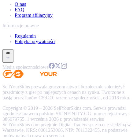
O nas
FAQ
Program afiliacyjny
Informacje prawne
Regulamin
Polityka prywatności
en
Media społecznościowe
SellYourSkins pozwala graczom łatwo i bezpiecznie spieniężyć
przedmioty z gier po najlepszych cenach na rynku. Tworzone z
pasją przez fanów CS:GO, razem ze społecznością, od 2018 roku.
Copyright © 2019 – 2026 SellYourSkins.com. Serwis prowadzi
zgodnie z prawem polskim SKINFINITY.GG, numer rejestrowy:
386079755. 1 września 2026 r. prowadzenie serwisu
SellYourSkins.com przejmie Digital Traders sp. z o.o. z siedzibą w
Warszawie, KRS: 0001253066, NIP: 7011322455, na podstawie
umów nabycia praw do serwisu.