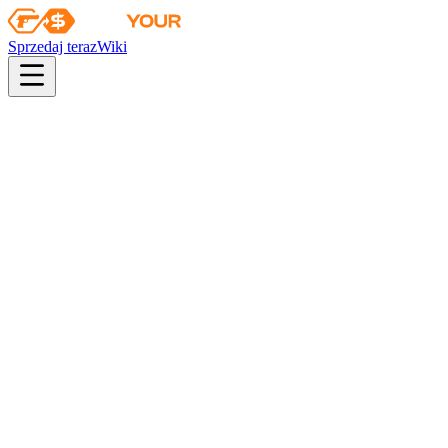
Sprzedaj teraz
Wiki
pistol
rifle
heavy
smg
melee
gloves
zeus
Wiki
Tec-9
Tec-9 | Pończosznik-9