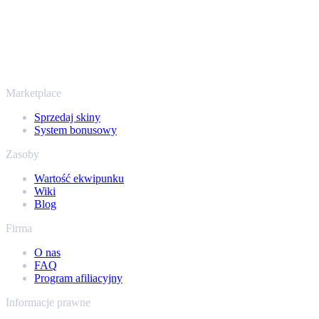
To nie tylko CS2
Nie chodzi wyłącznie o Counter-Strike. Sprzedasz też skiny i
przedmioty z Rust, Dota 2 i Team Fortress 2 - wszystko w jednym
miejscu, z tymi samymi ofertami od ręki i szybką wypłatą. Połącz
swój ekwipunek Steam i sprawdź, ile naprawdę warta jest Twoja
kolekcja.
Marketplace
Sprzedaj skiny
System bonusowy
Zasoby
Wartość ekwipunku
Wiki
Blog
Firma
O nas
FAQ
Program afiliacyjny
Informacje prawne