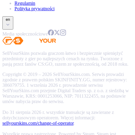
Regulamin
Polityka prywatności
en
Media społecznościowe
SellYourSkins pozwala graczom łatwo i bezpiecznie spieniężyć
przedmioty z gier po najlepszych cenach na rynku. Tworzone z
pasją przez fanów CS:GO, razem ze społecznością, od 2018 roku.
Copyright © 2019 – 2026 SellYourSkins.com. Serwis prowadzi
zgodnie z prawem polskim SKINFINITY.GG, numer rejestrowy:
386079755. 1 września 2026 r. prowadzenie serwisu
SellYourSkins.com przejmie Digital Traders sp. z o.o. z siedzibą w
Warszawie, KRS: 0001253066, NIP: 7011322455, na podstawie
umów nabycia praw do serwisu.
Do 31 sierpnia 2026 r. wszystkie transakcje są zawierane z
dotychczasowym operatorem. Więcej informacji:
sellyourskins.com/change-of-operator
.
Wszelkie prawa zastrzeżone. Powered by Steam. Steam jest