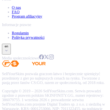
O nas
FAQ
Program afiliacyjny
Informacje prawne
Regulamin
Polityka prywatności
en
Media społecznościowe
SellYourSkins pozwala graczom łatwo i bezpiecznie spieniężyć
przedmioty z gier po najlepszych cenach na rynku. Tworzone z
pasją przez fanów CS:GO, razem ze społecznością, od 2018 roku.
Copyright © 2019 – 2026 SellYourSkins.com. Serwis prowadzi
zgodnie z prawem polskim SKINFINITY.GG, numer rejestrowy:
386079755. 1 września 2026 r. prowadzenie serwisu
SellYourSkins.com przejmie Digital Traders sp. z o.o. z siedzibą w
Warszawie, KRS: 0001253066, NIP: 7011322455, na podstawie