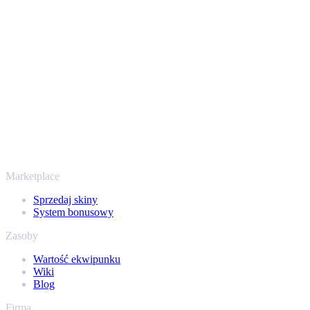
Twoje bezpieczeństwo jest najważniejsze. Każda transakcja
przechodzi przez zweryfikowane boty Steam i szyfrowane
połączenia, więc Twoje przedmioty i wypłata są chronione od
początku do końca. Zaufały nam setki tysięcy graczy, a na
Trustpilocie mamy ocenę „Excellent” - SellYourSkins to bezpieczny
sposób na wypłatę już od 2018 roku.
To nie tylko CS2
Nie chodzi wyłącznie o Counter-Strike. Sprzedasz też skiny i
przedmioty z Rust, Dota 2 i Team Fortress 2 - wszystko w jednym
miejscu, z tymi samymi ofertami od ręki i szybką wypłatą. Połącz
swój ekwipunek Steam i sprawdź, ile naprawdę warta jest Twoja
kolekcja.
Marketplace
Sprzedaj skiny
System bonusowy
Zasoby
Wartość ekwipunku
Wiki
Blog
Firma