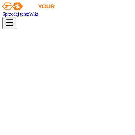
Sprzedaj teraz
Wiki
pistol
rifle
heavy
smg
melee
gloves
zeus
Wiki
Tec-9
Tec-9 | VariCamo