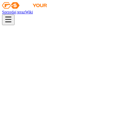
Sprzedaj teraz
Wiki
pistol
rifle
heavy
smg
melee
gloves
zeus
Wiki
UMP-45
UMP-45 | Gradient