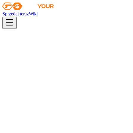
Sprzedaj teraz
Wiki
pistol
rifle
heavy
smg
melee
gloves
zeus
Wiki
UMP-45
UMP-45 | Neo-Noir