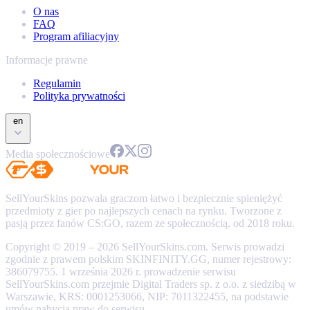
O nas
FAQ
Program afiliacyjny
Informacje prawne
Regulamin
Polityka prywatności
en
Media społecznościowe
SellYourSkins pozwala graczom łatwo i bezpiecznie spieniężyć
przedmioty z gier po najlepszych cenach na rynku. Tworzone z
pasją przez fanów CS:GO, razem ze społecznością, od 2018 roku.
Copyright © 2019 – 2026 SellYourSkins.com. Serwis prowadzi
zgodnie z prawem polskim SKINFINITY.GG, numer rejestrowy:
386079755. 1 września 2026 r. prowadzenie serwisu
SellYourSkins.com przejmie Digital Traders sp. z o.o. z siedzibą w
Warszawie, KRS: 0001253066, NIP: 7011322455, na podstawie
umów nabycia praw do serwisu.