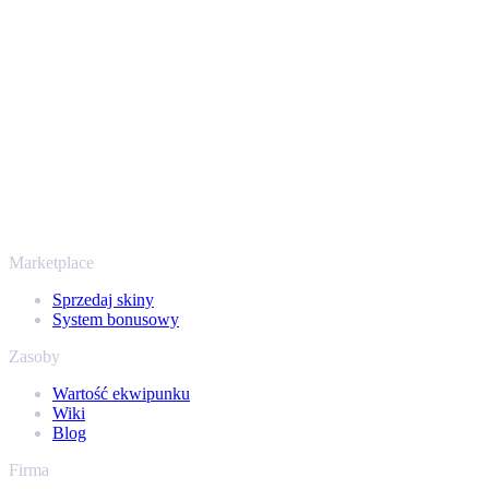
przechodzi przez zweryfikowane boty Steam i szyfrowane
połączenia, więc Twoje przedmioty i wypłata są chronione od
początku do końca. Zaufały nam setki tysięcy graczy, a na
Trustpilocie mamy ocenę „Excellent” - SellYourSkins to bezpieczny
sposób na wypłatę już od 2018 roku.
To nie tylko CS2
Nie chodzi wyłącznie o Counter-Strike. Sprzedasz też skiny i
przedmioty z Rust, Dota 2 i Team Fortress 2 - wszystko w jednym
miejscu, z tymi samymi ofertami od ręki i szybką wypłatą. Połącz
swój ekwipunek Steam i sprawdź, ile naprawdę warta jest Twoja
kolekcja.
Marketplace
Sprzedaj skiny
System bonusowy
Zasoby
Wartość ekwipunku
Wiki
Blog
Firma