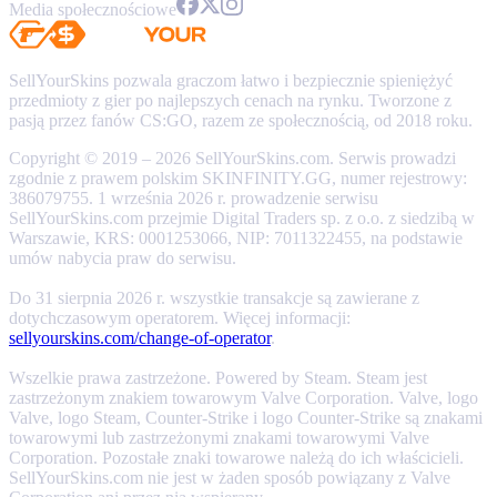
Media społecznościowe
SellYourSkins pozwala graczom łatwo i bezpiecznie spieniężyć
przedmioty z gier po najlepszych cenach na rynku. Tworzone z
pasją przez fanów CS:GO, razem ze społecznością, od 2018 roku.
Copyright © 2019 – 2026 SellYourSkins.com. Serwis prowadzi
zgodnie z prawem polskim SKINFINITY.GG, numer rejestrowy:
386079755. 1 września 2026 r. prowadzenie serwisu
SellYourSkins.com przejmie Digital Traders sp. z o.o. z siedzibą w
Warszawie, KRS: 0001253066, NIP: 7011322455, na podstawie
umów nabycia praw do serwisu.
Do 31 sierpnia 2026 r. wszystkie transakcje są zawierane z
dotychczasowym operatorem. Więcej informacji:
sellyourskins.com/change-of-operator
.
Wszelkie prawa zastrzeżone. Powered by Steam. Steam jest
zastrzeżonym znakiem towarowym Valve Corporation. Valve, logo
Valve, logo Steam, Counter-Strike i logo Counter-Strike są znakami
towarowymi lub zastrzeżonymi znakami towarowymi Valve
Corporation. Pozostałe znaki towarowe należą do ich właścicieli.
SellYourSkins.com nie jest w żaden sposób powiązany z Valve