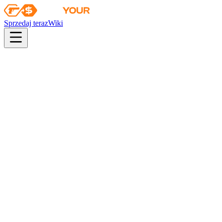
Sprzedaj teraz
Wiki
pistol
rifle
heavy
smg
melee
gloves
zeus
Wiki
XM1014
XM1014 | Fallout Warning