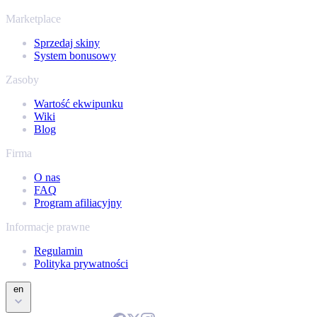
kolekcja.
Marketplace
Sprzedaj skiny
System bonusowy
Zasoby
Wartość ekwipunku
Wiki
Blog
Firma
O nas
FAQ
Program afiliacyjny
Informacje prawne
Regulamin
Polityka prywatności
en