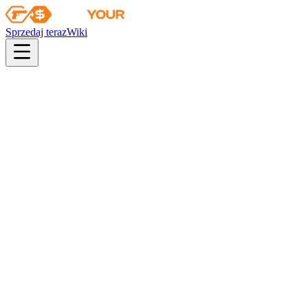
Sprzedaj teraz
Wiki
pistol
rifle
heavy
smg
melee
gloves
zeus
Wiki
MAG-7