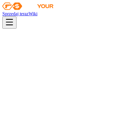
Sprzedaj teraz
Wiki
Wiki
Pojemnik z naklejką legendy PGL Antwerp 2022
sticker
Pojemnik z naklejką legendy
PGL Antwerp 2022