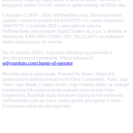
pasją przez fanów CS:GO, razem ze społecznością, od 2018 roku.
Copyright © 2019 – 2026 SellYourSkins.com. Serwis prowadzi
zgodnie z prawem polskim SKINFINITY.GG, numer rejestrowy:
386079755. 1 września 2026 r. prowadzenie serwisu
SellYourSkins.com przejmie Digital Traders sp. z o.o. z siedzibą w
Warszawie, KRS: 0001253066, NIP: 7011322455, na podstawie
umów nabycia praw do serwisu.
Do 31 sierpnia 2026 r. wszystkie transakcje są zawierane z
dotychczasowym operatorem. Więcej informacji:
sellyourskins.com/change-of-operator
.
Wszelkie prawa zastrzeżone. Powered by Steam. Steam jest
zastrzeżonym znakiem towarowym Valve Corporation. Valve, logo
Valve, logo Steam, Counter-Strike i logo Counter-Strike są znakami
towarowymi lub zastrzeżonymi znakami towarowymi Valve
Corporation. Pozostałe znaki towarowe należą do ich właścicieli.
SellYourSkins.com nie jest w żaden sposób powiązany z Valve
Corporation ani przez nią wspierany.