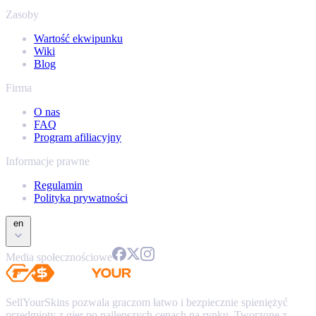
Zasoby
Wartość ekwipunku
Wiki
Blog
Firma
O nas
FAQ
Program afiliacyjny
Informacje prawne
Regulamin
Polityka prywatności
en
Media społecznościowe
SellYourSkins pozwala graczom łatwo i bezpiecznie spieniężyć
przedmioty z gier po najlepszych cenach na rynku. Tworzone z