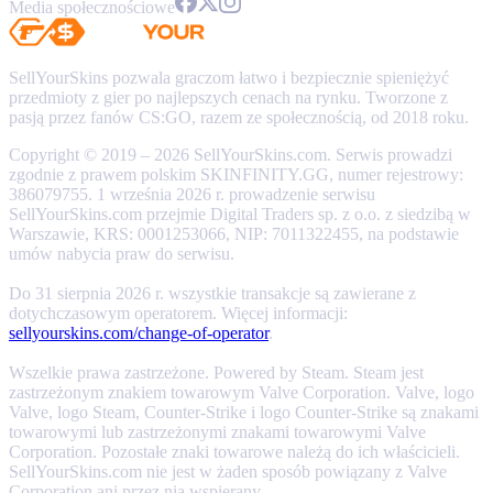
Media społecznościowe
SellYourSkins pozwala graczom łatwo i bezpiecznie spieniężyć
przedmioty z gier po najlepszych cenach na rynku. Tworzone z
pasją przez fanów CS:GO, razem ze społecznością, od 2018 roku.
Copyright © 2019 – 2026 SellYourSkins.com. Serwis prowadzi
zgodnie z prawem polskim SKINFINITY.GG, numer rejestrowy:
386079755. 1 września 2026 r. prowadzenie serwisu
SellYourSkins.com przejmie Digital Traders sp. z o.o. z siedzibą w
Warszawie, KRS: 0001253066, NIP: 7011322455, na podstawie
umów nabycia praw do serwisu.
Do 31 sierpnia 2026 r. wszystkie transakcje są zawierane z
dotychczasowym operatorem. Więcej informacji:
sellyourskins.com/change-of-operator
.
Wszelkie prawa zastrzeżone. Powered by Steam. Steam jest
zastrzeżonym znakiem towarowym Valve Corporation. Valve, logo
Valve, logo Steam, Counter-Strike i logo Counter-Strike są znakami
towarowymi lub zastrzeżonymi znakami towarowymi Valve
Corporation. Pozostałe znaki towarowe należą do ich właścicieli.
SellYourSkins.com nie jest w żaden sposób powiązany z Valve
Corporation ani przez nią wspierany.