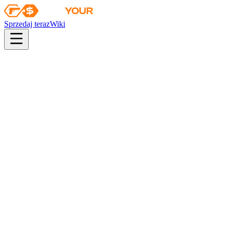
Sprzedaj teraz
Wiki
Wiki
Zestaw pamiątkowy z PGL Stockholm 2021 – Ancient
Kolekcja
Kolekcja Ancient
Szanse
consumer grade
26
%