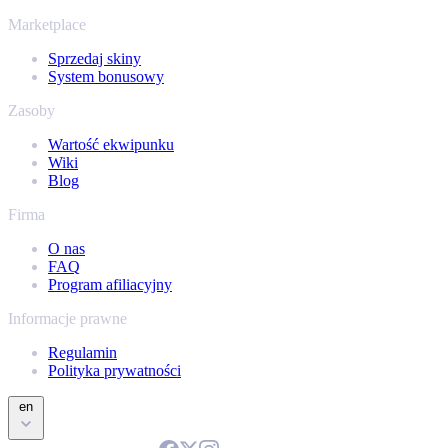
kolekcja.
Marketplace
Sprzedaj skiny
System bonusowy
Zasoby
Wartość ekwipunku
Wiki
Blog
Firma
O nas
FAQ
Program afiliacyjny
Informacje prawne
Regulamin
Polityka prywatności
en