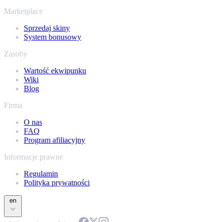
Marketplace
Sprzedaj skiny
System bonusowy
Zasoby
Wartość ekwipunku
Wiki
Blog
Firma
O nas
FAQ
Program afiliacyjny
Informacje prawne
Regulamin
Polityka prywatności
en