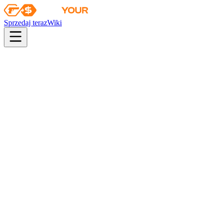
Sprzedaj teraz
Wiki
Wiki
Kolekcja Bank
Kolekcja Bank
Skiny