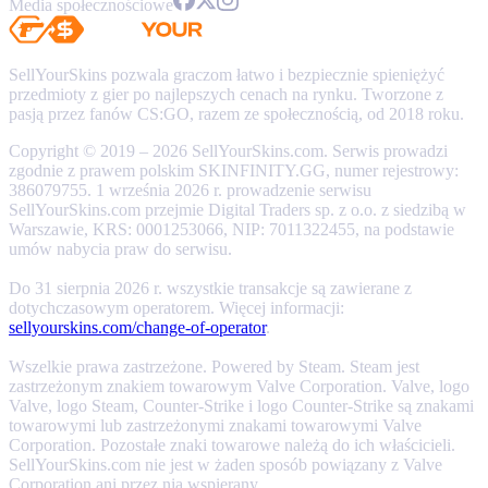
Media społecznościowe
SellYourSkins pozwala graczom łatwo i bezpiecznie spieniężyć
przedmioty z gier po najlepszych cenach na rynku. Tworzone z
pasją przez fanów CS:GO, razem ze społecznością, od 2018 roku.
Copyright © 2019 – 2026 SellYourSkins.com. Serwis prowadzi
zgodnie z prawem polskim SKINFINITY.GG, numer rejestrowy:
386079755. 1 września 2026 r. prowadzenie serwisu
SellYourSkins.com przejmie Digital Traders sp. z o.o. z siedzibą w
Warszawie, KRS: 0001253066, NIP: 7011322455, na podstawie
umów nabycia praw do serwisu.
Do 31 sierpnia 2026 r. wszystkie transakcje są zawierane z
dotychczasowym operatorem. Więcej informacji:
sellyourskins.com/change-of-operator
.
Wszelkie prawa zastrzeżone. Powered by Steam. Steam jest
zastrzeżonym znakiem towarowym Valve Corporation. Valve, logo
Valve, logo Steam, Counter-Strike i logo Counter-Strike są znakami
towarowymi lub zastrzeżonymi znakami towarowymi Valve
Corporation. Pozostałe znaki towarowe należą do ich właścicieli.
SellYourSkins.com nie jest w żaden sposób powiązany z Valve
Corporation ani przez nią wspierany.