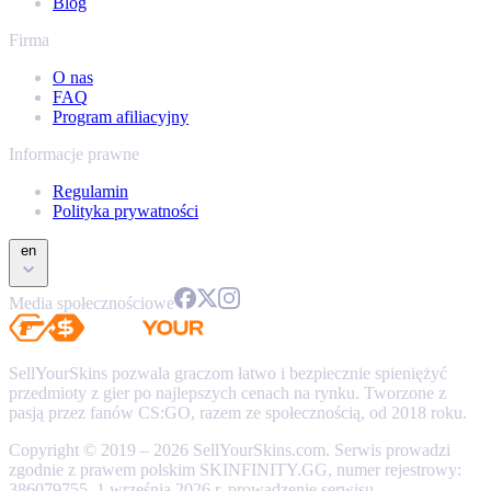
Blog
Firma
O nas
FAQ
Program afiliacyjny
Informacje prawne
Regulamin
Polityka prywatności
en
Media społecznościowe
SellYourSkins pozwala graczom łatwo i bezpiecznie spieniężyć
przedmioty z gier po najlepszych cenach na rynku. Tworzone z
pasją przez fanów CS:GO, razem ze społecznością, od 2018 roku.
Copyright © 2019 – 2026 SellYourSkins.com. Serwis prowadzi
zgodnie z prawem polskim SKINFINITY.GG, numer rejestrowy:
386079755. 1 września 2026 r. prowadzenie serwisu