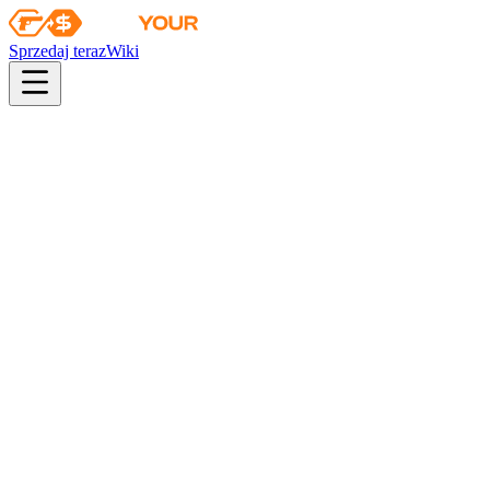
Sprzedaj teraz
Wiki
pistol
rifle
heavy
smg
melee
gloves
zeus
Wiki
AK-47
AK-47 | Czerń