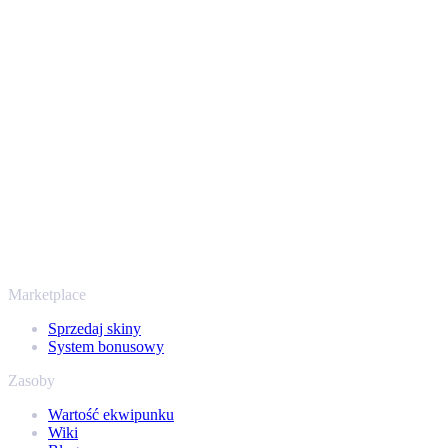
Bezpiecznie i z zaufaniem od 2018 roku
Twoje bezpieczeństwo jest najważniejsze. Każda transakcja
przechodzi przez zweryfikowane boty Steam i szyfrowane
połączenia, więc Twoje przedmioty i wypłata są chronione od
początku do końca. Zaufały nam setki tysięcy graczy, a na
Trustpilocie mamy ocenę „Excellent” - SellYourSkins to bezpieczny
sposób na wypłatę już od 2018 roku.
To nie tylko CS2
Nie chodzi wyłącznie o Counter-Strike. Sprzedasz też skiny i
przedmioty z Rust, Dota 2 i Team Fortress 2 - wszystko w jednym
miejscu, z tymi samymi ofertami od ręki i szybką wypłatą. Połącz
swój ekwipunek Steam i sprawdź, ile naprawdę warta jest Twoja
kolekcja.
Marketplace
Sprzedaj skiny
System bonusowy
Zasoby
Wartość ekwipunku
Wiki