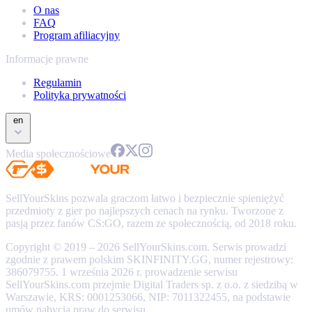
O nas
FAQ
Program afiliacyjny
Informacje prawne
Regulamin
Polityka prywatności
en
Media społecznościowe
SellYourSkins pozwala graczom łatwo i bezpiecznie spieniężyć
przedmioty z gier po najlepszych cenach na rynku. Tworzone z
pasją przez fanów CS:GO, razem ze społecznością, od 2018 roku.
Copyright © 2019 – 2026 SellYourSkins.com. Serwis prowadzi
zgodnie z prawem polskim SKINFINITY.GG, numer rejestrowy:
386079755. 1 września 2026 r. prowadzenie serwisu
SellYourSkins.com przejmie Digital Traders sp. z o.o. z siedzibą w
Warszawie, KRS: 0001253066, NIP: 7011322455, na podstawie
umów nabycia praw do serwisu.