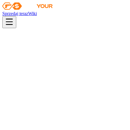
Sprzedaj teraz
Wiki
pistol
rifle
heavy
smg
melee
gloves
zeus
Wiki
Ursus Knife
★ Ursus Knife | Safari Mesh