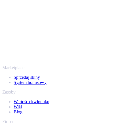
przechodzi przez zweryfikowane boty Steam i szyfrowane
połączenia, więc Twoje przedmioty i wypłata są chronione od
początku do końca. Zaufały nam setki tysięcy graczy, a na
Trustpilocie mamy ocenę „Excellent” - SellYourSkins to bezpieczny
sposób na wypłatę już od 2018 roku.
To nie tylko CS2
Nie chodzi wyłącznie o Counter-Strike. Sprzedasz też skiny i
przedmioty z Rust, Dota 2 i Team Fortress 2 - wszystko w jednym
miejscu, z tymi samymi ofertami od ręki i szybką wypłatą. Połącz
swój ekwipunek Steam i sprawdź, ile naprawdę warta jest Twoja
kolekcja.
Marketplace
Sprzedaj skiny
System bonusowy
Zasoby
Wartość ekwipunku
Wiki
Blog
Firma