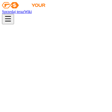
Sprzedaj teraz
Wiki
Wiki
Kolekcja Train 2021
Kolekcja Train 2021
Skiny