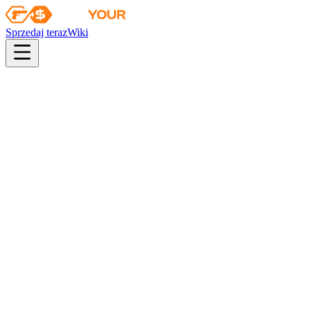
Sprzedaj teraz
Wiki
Wiki
Kolekcja Łowcy
Kolekcja Łowcy
Skiny