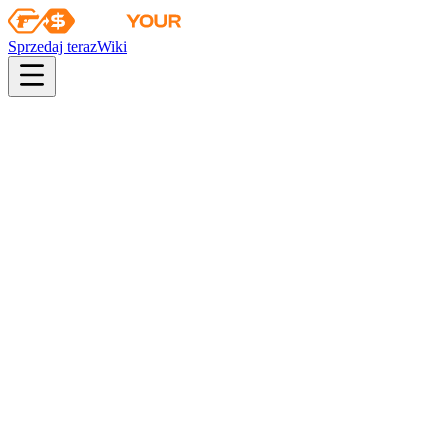
Sprzedaj teraz
Wiki
Wiki
Skrzynia Łowcy
Pierwsza sprzedaż
2014-06-11
Kolekcja
Kolekcja Łowcy