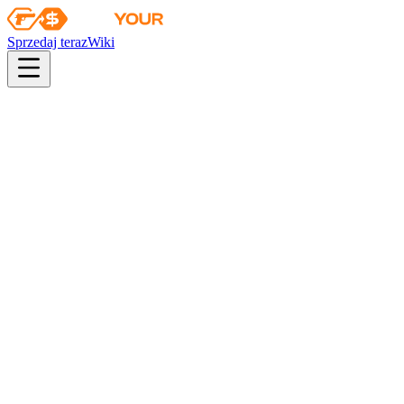
Sprzedaj teraz
Wiki
Wiki
Zestaw pamiątkowy z MLG Columbus 2016 – Train
Kolekcja
Kolekcja Train
Szanse
consumer grade
40
%