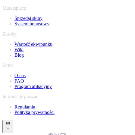
kolekcja.
Marketplace
Sprzedaj skiny
System bonusowy
Zasoby
Wartość ekwipunku
Wiki
Blog
Firma
O nas
FAQ
Program afiliacyjny
Informacje prawne
Regulamin
Polityka prywatności
en