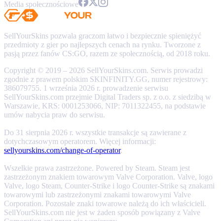
Media społecznościowe
SellYourSkins pozwala graczom łatwo i bezpiecznie spieniężyć
przedmioty z gier po najlepszych cenach na rynku. Tworzone z
pasją przez fanów CS:GO, razem ze społecznością, od 2018 roku.
Copyright © 2019 – 2026 SellYourSkins.com. Serwis prowadzi
zgodnie z prawem polskim SKINFINITY.GG, numer rejestrowy:
386079755. 1 września 2026 r. prowadzenie serwisu
SellYourSkins.com przejmie Digital Traders sp. z o.o. z siedzibą w
Warszawie, KRS: 0001253066, NIP: 7011322455, na podstawie
umów nabycia praw do serwisu.
Do 31 sierpnia 2026 r. wszystkie transakcje są zawierane z
dotychczasowym operatorem. Więcej informacji:
sellyourskins.com/change-of-operator
.
Wszelkie prawa zastrzeżone. Powered by Steam. Steam jest
zastrzeżonym znakiem towarowym Valve Corporation. Valve, logo
Valve, logo Steam, Counter-Strike i logo Counter-Strike są znakami
towarowymi lub zastrzeżonymi znakami towarowymi Valve
Corporation. Pozostałe znaki towarowe należą do ich właścicieli.
SellYourSkins.com nie jest w żaden sposób powiązany z Valve