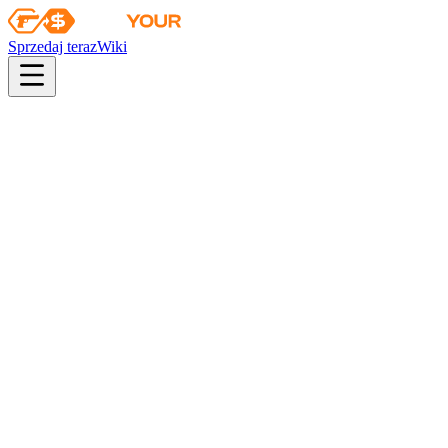
Sprzedaj teraz
Wiki
pistol
rifle
heavy
smg
melee
gloves
zeus
Wiki
P250
P250 | Metaliczny DDPAT