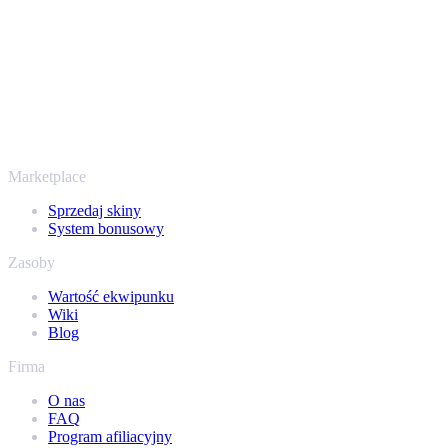
sposób na wypłatę już od 2018 roku.
To nie tylko CS2
Nie chodzi wyłącznie o Counter-Strike. Sprzedasz też skiny i
przedmioty z Rust, Dota 2 i Team Fortress 2 - wszystko w jednym
miejscu, z tymi samymi ofertami od ręki i szybką wypłatą. Połącz
swój ekwipunek Steam i sprawdź, ile naprawdę warta jest Twoja
kolekcja.
Marketplace
Sprzedaj skiny
System bonusowy
Zasoby
Wartość ekwipunku
Wiki
Blog
Firma
O nas
FAQ
Program afiliacyjny