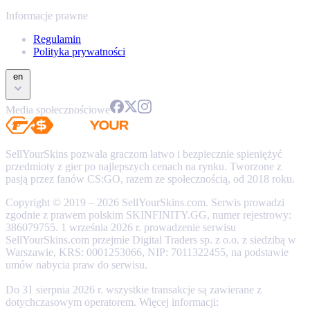
Informacje prawne
Regulamin
Polityka prywatności
en
Media społecznościowe
SellYourSkins pozwala graczom łatwo i bezpiecznie spieniężyć
przedmioty z gier po najlepszych cenach na rynku. Tworzone z
pasją przez fanów CS:GO, razem ze społecznością, od 2018 roku.
Copyright © 2019 – 2026 SellYourSkins.com. Serwis prowadzi
zgodnie z prawem polskim SKINFINITY.GG, numer rejestrowy:
386079755. 1 września 2026 r. prowadzenie serwisu
SellYourSkins.com przejmie Digital Traders sp. z o.o. z siedzibą w
Warszawie, KRS: 0001253066, NIP: 7011322455, na podstawie
umów nabycia praw do serwisu.
Do 31 sierpnia 2026 r. wszystkie transakcje są zawierane z
dotychczasowym operatorem. Więcej informacji: