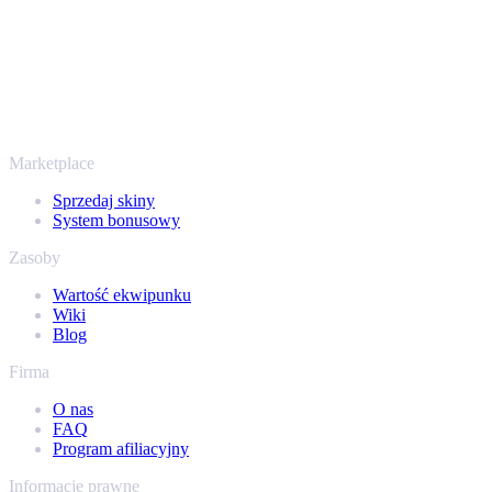
To nie tylko CS2
Nie chodzi wyłącznie o Counter-Strike. Sprzedasz też skiny i
przedmioty z Rust, Dota 2 i Team Fortress 2 - wszystko w jednym
miejscu, z tymi samymi ofertami od ręki i szybką wypłatą. Połącz
swój ekwipunek Steam i sprawdź, ile naprawdę warta jest Twoja
kolekcja.
Marketplace
Sprzedaj skiny
System bonusowy
Zasoby
Wartość ekwipunku
Wiki
Blog
Firma
O nas
FAQ
Program afiliacyjny
Informacje prawne