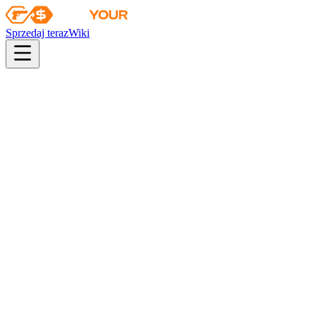
Sprzedaj teraz
Wiki
pistol
rifle
heavy
smg
melee
gloves
zeus
Wiki
Nova