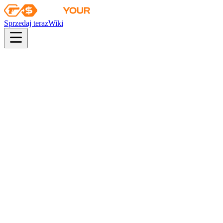
Sprzedaj teraz
Wiki
pistol
rifle
heavy
smg
melee
gloves
zeus
Wiki
Specialist Gloves
Rękawice specjalistyczne (★) | Leśny DDPA