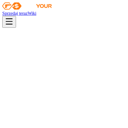
Sprzedaj teraz
Wiki
pistol
rifle
heavy
smg
melee
gloves
zeus
Wiki
Specialist Gloves
Rękawice specjalistyczne (★) | Podkład