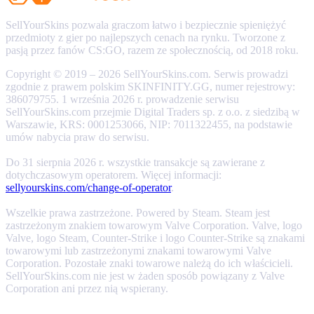
SellYourSkins pozwala graczom łatwo i bezpiecznie spieniężyć
przedmioty z gier po najlepszych cenach na rynku. Tworzone z
pasją przez fanów CS:GO, razem ze społecznością, od 2018 roku.
Copyright © 2019 – 2026 SellYourSkins.com. Serwis prowadzi
zgodnie z prawem polskim SKINFINITY.GG, numer rejestrowy:
386079755. 1 września 2026 r. prowadzenie serwisu
SellYourSkins.com przejmie Digital Traders sp. z o.o. z siedzibą w
Warszawie, KRS: 0001253066, NIP: 7011322455, na podstawie
umów nabycia praw do serwisu.
Do 31 sierpnia 2026 r. wszystkie transakcje są zawierane z
dotychczasowym operatorem. Więcej informacji:
sellyourskins.com/change-of-operator
.
Wszelkie prawa zastrzeżone. Powered by Steam. Steam jest
zastrzeżonym znakiem towarowym Valve Corporation. Valve, logo
Valve, logo Steam, Counter-Strike i logo Counter-Strike są znakami
towarowymi lub zastrzeżonymi znakami towarowymi Valve
Corporation. Pozostałe znaki towarowe należą do ich właścicieli.
SellYourSkins.com nie jest w żaden sposób powiązany z Valve
Corporation ani przez nią wspierany.