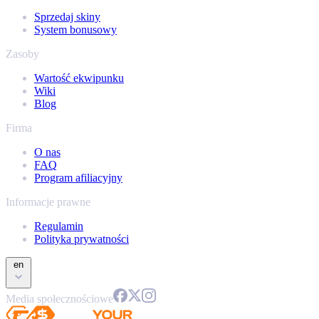
Sprzedaj skiny
System bonusowy
Zasoby
Wartość ekwipunku
Wiki
Blog
Firma
O nas
FAQ
Program afiliacyjny
Informacje prawne
Regulamin
Polityka prywatności
en
Media społecznościowe