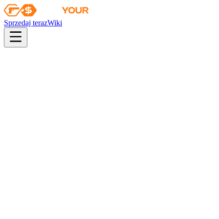
Sprzedaj teraz
Wiki
Wiki
Skrzynia CS:GO 3
Pierwsza sprzedaż
2013-09-20
Kolekcja
Kolekcja Handlu bronią 3