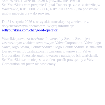
386079755. 1 września 2026 r. prowadzenie serwisu
SellYourSkins.com przejmie Digital Traders sp. z o.o. z siedzibą w
Warszawie, KRS: 0001253066, NIP: 7011322455, na podstawie
umów nabycia praw do serwisu.
Do 31 sierpnia 2026 r. wszystkie transakcje są zawierane z
dotychczasowym operatorem. Więcej informacji:
sellyourskins.com/change-of-operator
.
Wszelkie prawa zastrzeżone. Powered by Steam. Steam jest
zastrzeżonym znakiem towarowym Valve Corporation. Valve, logo
Valve, logo Steam, Counter-Strike i logo Counter-Strike są znakami
towarowymi lub zastrzeżonymi znakami towarowymi Valve
Corporation. Pozostałe znaki towarowe należą do ich właścicieli.
SellYourSkins.com nie jest w żaden sposób powiązany z Valve
Corporation ani przez nią wspierany.