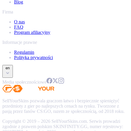
Blog
Firma
O nas
FAQ
Program afiliacyjny
Informacje prawne
Regulamin
Polityka prywatności
en
Media społecznościowe
SellYourSkins pozwala graczom łatwo i bezpiecznie spieniężyć
przedmioty z gier po najlepszych cenach na rynku. Tworzone z
pasją przez fanów CS:GO, razem ze społecznością, od 2018 roku.
Copyright © 2019 – 2026 SellYourSkins.com. Serwis prowadzi
zgodnie z prawem polskim SKINFINITY.GG, numer rejestrowy: