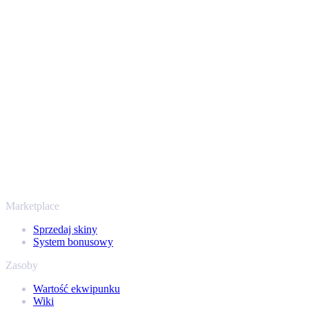
Bezpiecznie i z zaufaniem od 2018 roku
Twoje bezpieczeństwo jest najważniejsze. Każda transakcja
przechodzi przez zweryfikowane boty Steam i szyfrowane
połączenia, więc Twoje przedmioty i wypłata są chronione od
początku do końca. Zaufały nam setki tysięcy graczy, a na
Trustpilocie mamy ocenę „Excellent” - SellYourSkins to bezpieczny
sposób na wypłatę już od 2018 roku.
To nie tylko CS2
Nie chodzi wyłącznie o Counter-Strike. Sprzedasz też skiny i
przedmioty z Rust, Dota 2 i Team Fortress 2 - wszystko w jednym
miejscu, z tymi samymi ofertami od ręki i szybką wypłatą. Połącz
swój ekwipunek Steam i sprawdź, ile naprawdę warta jest Twoja
kolekcja.
Marketplace
Sprzedaj skiny
System bonusowy
Zasoby
Wartość ekwipunku
Wiki