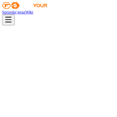
Sprzedaj teraz
Wiki
pistol
rifle
heavy
smg
melee
gloves
zeus
Wiki
Karambit
★ Karambit | Stained