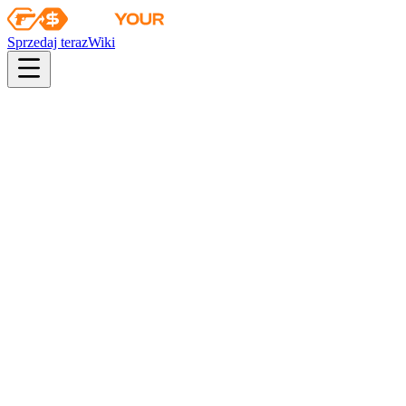
Sprzedaj teraz
Wiki
pistol
rifle
heavy
smg
melee
gloves
zeus
Wiki
Gut Knife
★ Gut Knife | Blue Steel