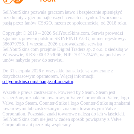
SellYourSkins pozwala graczom łatwo i bezpiecznie spieniężyć
przedmioty z gier po najlepszych cenach na rynku. Tworzone z
pasją przez fanów CS:GO, razem ze społecznością, od 2018 roku.
Copyright © 2019 – 2026 SellYourSkins.com. Serwis prowadzi
zgodnie z prawem polskim SKINFINITY.GG, numer rejestrowy:
386079755. 1 września 2026 r. prowadzenie serwisu
SellYourSkins.com przejmie Digital Traders sp. z o.o. z siedzibą w
Warszawie, KRS: 0001253066, NIP: 7011322455, na podstawie
umów nabycia praw do serwisu.
Do 31 sierpnia 2026 r. wszystkie transakcje są zawierane z
dotychczasowym operatorem. Więcej informacji:
sellyourskins.com/change-of-operator
.
Wszelkie prawa zastrzeżone. Powered by Steam. Steam jest
zastrzeżonym znakiem towarowym Valve Corporation. Valve, logo
Valve, logo Steam, Counter-Strike i logo Counter-Strike są znakami
towarowymi lub zastrzeżonymi znakami towarowymi Valve
Corporation. Pozostałe znaki towarowe należą do ich właścicieli.
SellYourSkins.com nie jest w żaden sposób powiązany z Valve
Corporation ani przez nią wspierany.