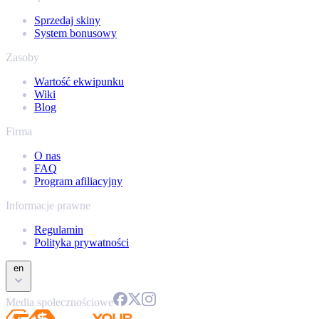
Sprzedaj skiny
System bonusowy
Zasoby
Wartość ekwipunku
Wiki
Blog
Firma
O nas
FAQ
Program afiliacyjny
Informacje prawne
Regulamin
Polityka prywatności
en
Media społecznościowe