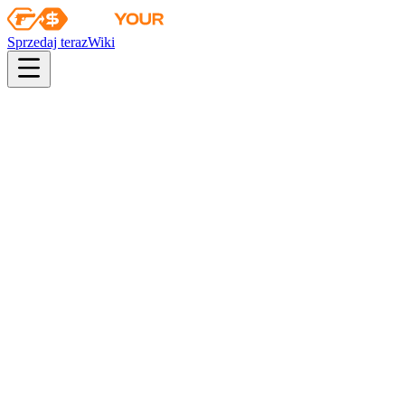
Sprzedaj teraz
Wiki
Wiki
Skrzynia operacji Vanguard
Pierwsza sprzedaż
2014-11-05
Kolekcja
Kolekcja Vanguard